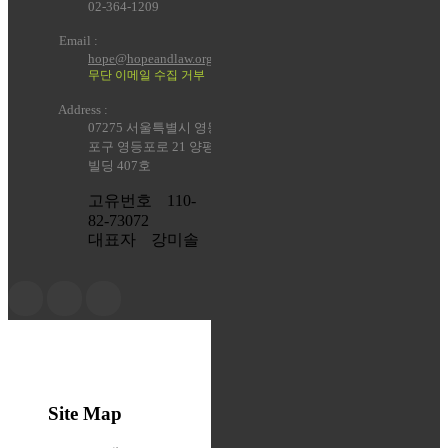
02-364-1209
Email :
hope@hopeandlaw.org
무단 이메일 수집 거부
Address :
07275 서울특별시 영등
포구 영등포로 21 양평
빌딩 407호
고유번호
110-
82-73072
대표자
강미솔
Site Map