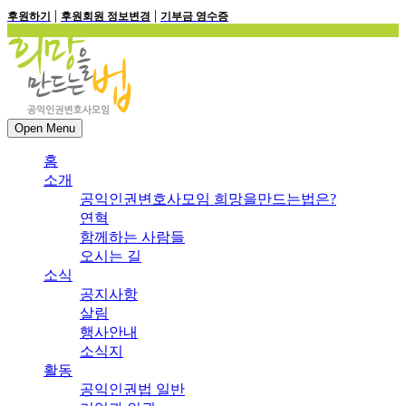
|
|
후원하기
후원회원 정보변경
기부금 영수증
Open Menu
홈
소개
공익인권변호사모임 희망을만드는법은?
연혁
함께하는 사람들
오시는 길
소식
공지사항
살림
행사안내
소식지
활동
공익인권법 일반