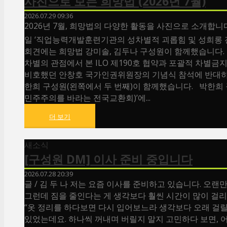
사진으로 보는 희망법 (2026년 7월)
2026.07.29 09:36
2026년 7월, 희망법의 다양한 활동을 사진으로 소개합니다
일 ‘직업능력개발훈련기관의 성차별적 괴롭힘 및 성희롱 진
회견에는 희망법 강미솔, 김두나 구성원이 함께했습니다. 7
차별의 관점에서 본 ILO 제190호 협약과 포괄적 차별
비호했던 안창호 국가인권위원장의 기념식 참석에 반대하는
한희 구성원(왼쪽에서 두 번째)이 함께했습니다. 박한희 구
민주주의를 바라는 전국교환회)’에...
더 보기
새소식
[구성원 DM] 이사 준비 중입니다
2026.07.28 20:39
글 / 김 두 나 저는 요즘 이사를 준비하고 있습니다. 오랜
그런데 짐을 줄인다는 게 생각보다 훨씬 시간이 많이 걸리고
“옷 정리를 하다보면 다시 입어보느라 생각보다 오래 걸릴 거
있었는데요. 하나씩 꺼내며 버릴지 말지 고민하다 보면, 어