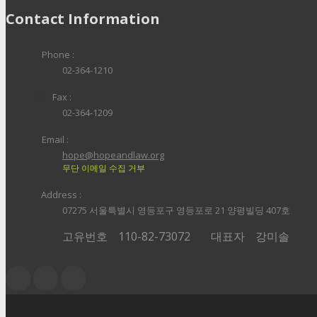
Contact Information
Phone :
02-364-1210
Fax :
02-364-1209
Email :
hope@hopeandlaw.org
무단 이메일 수집 거부
Address :
07275 서울특별시 영등포구 영등포로 21 양평빌딩 407호
고유번호
110-82-73072
대표자
강미솔