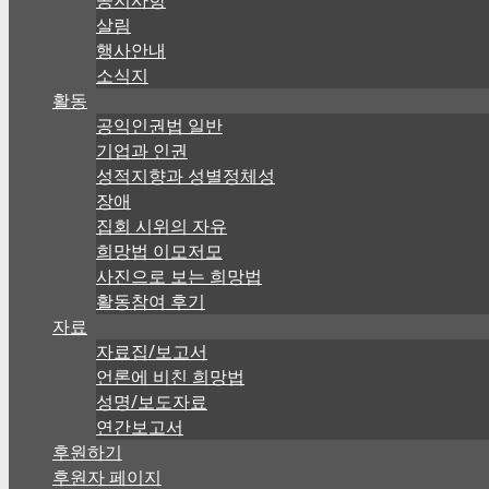
살림
행사안내
소식지
활동
공익인권법 일반
기업과 인권
성적지향과 성별정체성
장애
집회 시위의 자유
희망법 이모저모
사진으로 보는 희망법
활동참여 후기
자료
자료집/보고서
언론에 비친 희망법
성명/보도자료
연간보고서
후원하기
후원자 페이지